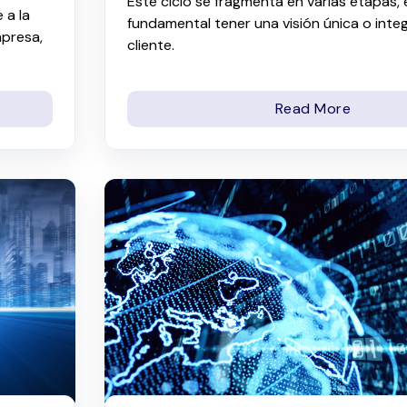
Este ciclo se fragmenta en varias etapas, 
 a la
fundamental tener una visión única o inte
mpresa,
cliente.
Read More