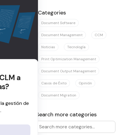
No hay sugerencias porque el campo de
Categories
Document Software
Document Management
CCM
Noticias
Tecnología
Print Optimization Management
Document Output Management
 CLM a
Casos de Éxito
Opinión
as?
Document Migration
la gestión de
.
Search more categories