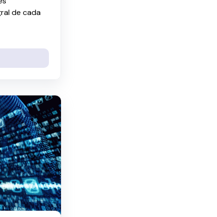
es
gral de cada