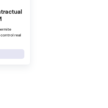
ntractual
M
permite
 control real