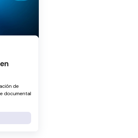
men
vación de
re documental