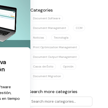
No hay sugerencias porque el campo de
Categories
Document Software
Document Management
CCM
Noticias
Tecnología
Print Optimization Management
Document Output Management
va
Casos de Éxito
Opinión
ón
Document Migration
ftware
Search more categories
estión,
s en tiempo