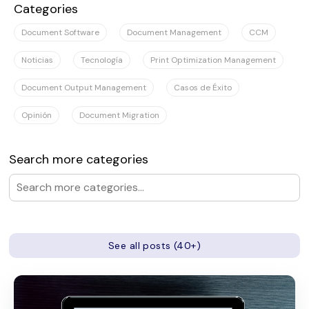
Categories
Document Software
Document Management
CCM
Noticias
Tecnología
Print Optimization Management
Document Output Management
Casos de Éxito
Opinión
Document Migration
Search more categories
See all posts (40+)