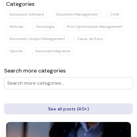
Categories
Document Software
Document Management
CCM
Noticias
Tecnología
Print Optimization Management
Document Output Management
Casos de Éxito
Opinión
Document Migration
Search more categories
See all posts (40+)