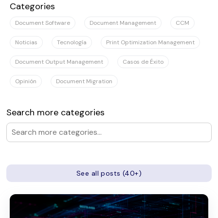
Categories
Document Software
Document Management
CCM
Noticias
Tecnología
Print Optimization Management
Document Output Management
Casos de Éxito
Opinión
Document Migration
Search more categories
See all posts (40+)