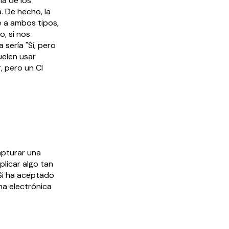
ía de los
. De hecho, la
e a ambos tipos,
o, si nos
sería "Sí, pero
uelen usar
, pero un CI
apturar una
licar algo tan
Si ha aceptado
ma electrónica