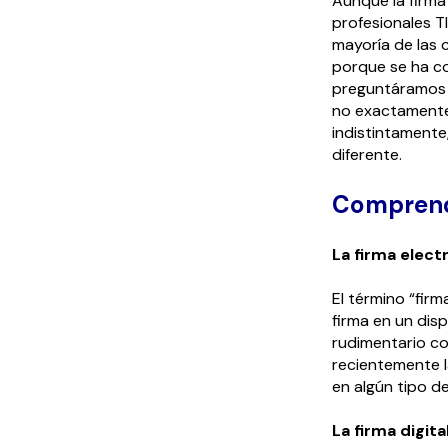
Aunque la firma
profesionales TI
mayoría de las 
porque se ha co
preguntáramos "
no exactamente."
indistintamente,
diferente.
Comprende
La firma elect
El término “fir
firma en un dis
rudimentario co
recientemente l
en algún tipo de
La firma digita