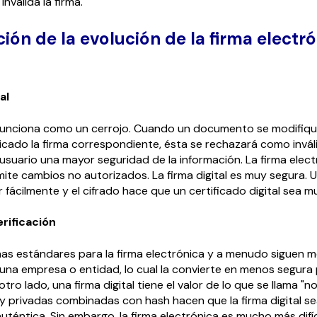
invalida la firma.
ón de la evolución de la firma electró
al
l funciona como un cerrojo. Cuando un documento se modifiq
icado la firma correspondiente, ésta se rechazará como invál
usuario una mayor seguridad de la información. La firma electr
dmite cambios no autorizados. La firma digital es muy segura. 
fácilmente y el cifrado hace que un certificado digital sea m
erificación
as estándares para la firma electrónica y a menudo siguen 
 una empresa o entidad, lo cual la convierte en menos segura
otro lado, una firma digital tiene el valor de lo que se llama "n
 y privadas combinadas con hash hacen que la firma digital sea
uténtica. Sin embargo, la firma electrónica es mucho más difícil