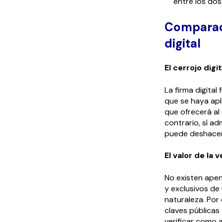
entre los dos 
Comparaci
digital
El cerrojo digit
La firma digita
que se haya apl
que ofrecerá al 
contrario, sí a
puede deshacer 
El valor de la v
No existen apen
y exclusivos de
naturaleza. Por 
claves públicas
verificar como a