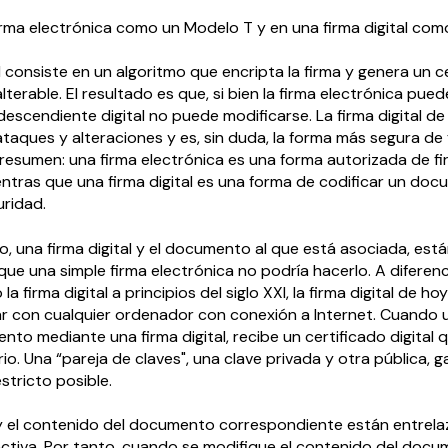
irma electrónica como un Modelo T y en una firma digital como
l consiste en un algoritmo que encripta la firma y genera un c
alterable. El resultado es que, si bien la firma electrónica pued
escendiente digital no puede modificarse. La firma digital de 
ataques y alteraciones y es, sin duda, la forma más segura de 
esumen: una firma electrónica es una forma autorizada de fi
tras que una firma digital es una forma de codificar un do
ridad.
do, una firma digital y el documento al que está asociada, es
ue una simple firma electrónica no podría hacerlo. A diferen
la firma digital a principios del siglo XXI, la firma digital de ho
ar con cualquier ordenador con conexión a Internet. Cuando
nto mediante una firma digital, recibe un certificado digital 
o. Una “pareja de claves", una clave privada y otra pública, g
stricto posible.
l y el contenido del documento correspondiente están entrel
tiva. Por tanto, cuando se modifique el contenido del docum