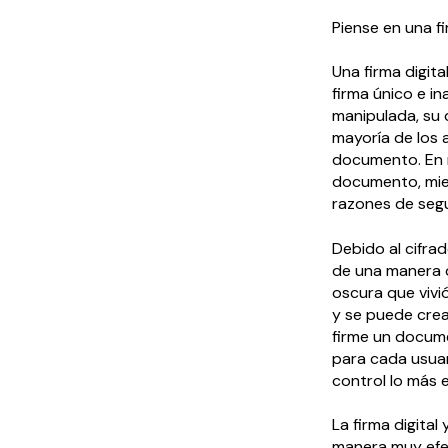
Piense en una f
Una firma digita
firma único e in
manipulada, su d
mayoría de los 
documento. En r
documento, mien
razones de segu
Debido al cifra
de una manera q
oscura que vivió 
y se puede cre
firme un docume
para cada usuari
control lo más e
La firma digita
manera muy efec