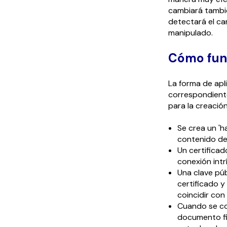
cambiará tambi
detectará el cam
manipulado.
Cómo func
La forma de apli
correspondiente
para la creación
Se crea un 'h
contenido del
Un certificad
conexión intr
Una clave púb
certificado y
coincidir con
Cuando se com
documento fir