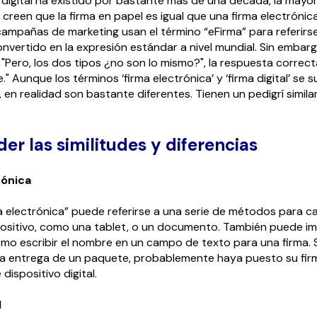
 digital ha existido por bastante más de una década, la mayor
 creen que la firma en papel es igual que una firma electrónica
campañas de marketing usan el término “eFirma” para referirs
nvertido en la expresión estándar a nivel mundial. Sin embarg
Pero, los dos tipos ¿no son lo mismo?", la respuesta correcta 
 Aunque los términos ‘firma electrónica’ y ‘firma digital’ se s
 en realidad son bastante diferentes. Tienen un pedigrí similar
r las similitudes y diferencias
rónica
ma electrónica” puede referirse a una serie de métodos para c
positivo, como una tablet, o un documento. También puede imp
mo escribir el nombre en un campo de texto para una firma. 
a entrega de un paquete, probablemente haya puesto su fir
 dispositivo digital.
l