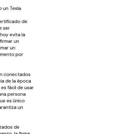
 un Tesla.
ertificado de
e ser
hoy evita la
firmar un
rmar un
cumento por
tán conectados
cia de la época
y es fácil de usar
 una persona
que es único
arantiza un
azados de
ento, la firma