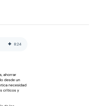
8
:
24
s, ahorrar
ado desde un
ntica necesidad
 críticos y