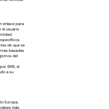
un enlace para
 el usuario
ntidad.
específicos.
ntes de que se
untas basadas
istros del
por SMS, el
ado a su
ión Europa,
países más.