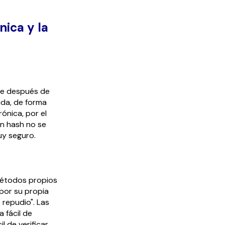
nica y la
ue después de
ida, de forma
ónica, por el
Un hash no se
uy seguro.
métodos propios
 por su propia
o repudio". Las
 fácil de
 de verificar.