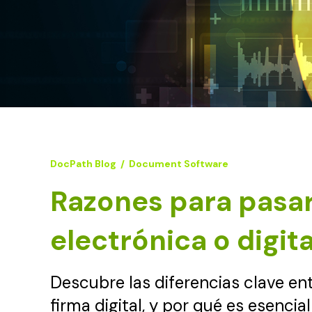
DocPath Blog
/
Document Software
Razones para pasars
electrónica o digita
Descubre las diferencias clave entr
firma digital, y por qué es esenci