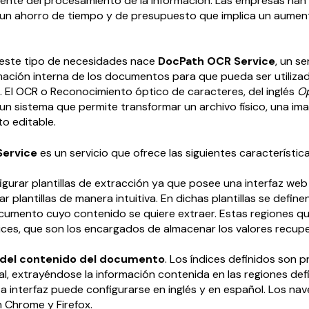
iente del procesamiento de la información. Las empresas ha
ón un ahorro de tiempo y de presupuesto que implica un aumen
 este tipo de necesidades nace
DocPath OCR Service
, un s
rmación interna de los documentos para que pueda ser utiliza
 El OCR o Reconocimiento óptico de caracteres, del inglés
Op
s un sistema que permite transformar un archivo físico, una im
o editable.
Service
es un servicio que ofrece las siguientes característica
gurar plantillas de extracción ya que posee una interfaz web
ar plantillas de manera intuitiva. En dichas plantillas se define
cumento cuyo contenido se quiere extraer. Estas regiones q
ices, que son los encargados de almacenar los valores recup
del contenido del documento
. Los índices definidos son
al, extrayéndose la información contenida en las regiones defi
 interfaz puede configurarse en inglés y en español. Los na
 Chrome y Firefox.