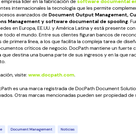
empresa líder en la fabricación de
software documental e
ientes internacionales la tecnología que les permite compleme
rocesos avanzados de
Document Output Management, C
ns Management y software documental de spooling
. F
edes en Europa, EE.UU. y América Latina y está presente con
 todo el mundo. Entre sus clientes figuran bancos de recono
de primera línea, a los que facilita la compleja tarea de diseñ
documentos críticos de negocio. DocPath mantiene un fuerte
 la que destina una buena parte de sus ingresos y en la que ra
to.
ción, visite:
www.docpath.com
.
Path es una marca registrada de DocPath Document Solutio
vados. Otras marcas mencionadas pueden ser propiedad de 
re
Document Management
Noticias