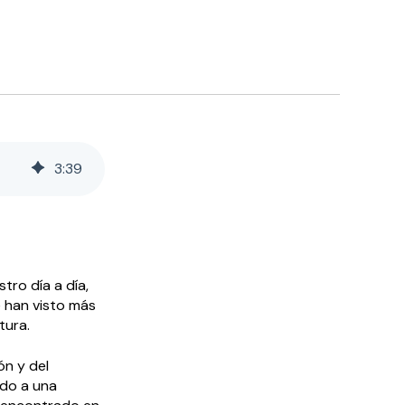
3
:
39
tro día a día,
e han visto más
tura.
ón y del
ido a una