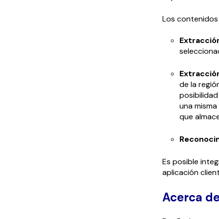
Los contenidos 
Extracció
selecciona
Extracció
de la regi
posibilida
una misma 
que almace
Reconocim
Es posible inte
aplicación clien
Acerca d