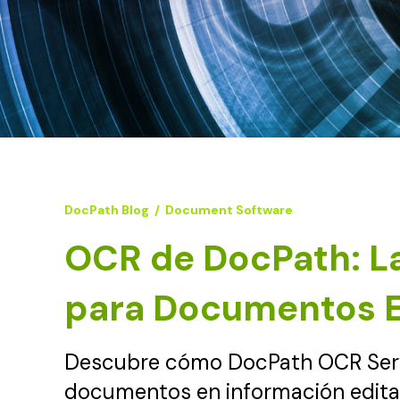
DocPath Blog
/
Document Software
OCR de DocPath: La
para Documentos E
Descubre cómo DocPath OCR Serv
documentos en información editab