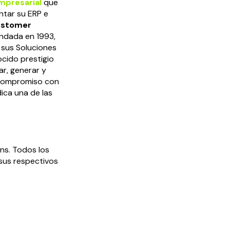
mpresarial
que
ntar su ERP e
ustomer
undada en 1993,
 sus Soluciones
cido prestigio
ar, generar y
 compromiso con
dica una de las
ns. Todos los
sus respectivos