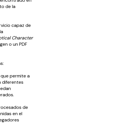
n encontrado en
to de la
ervicio capaz de
da
tical Character
agen o un PDF
s:
 que permite a
n diferentes
uedan
erados.
 procesados de
nidas en el
vegadores