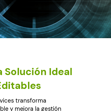
 Solución Ideal
ditables
ices transforma
le y mejora la gestión