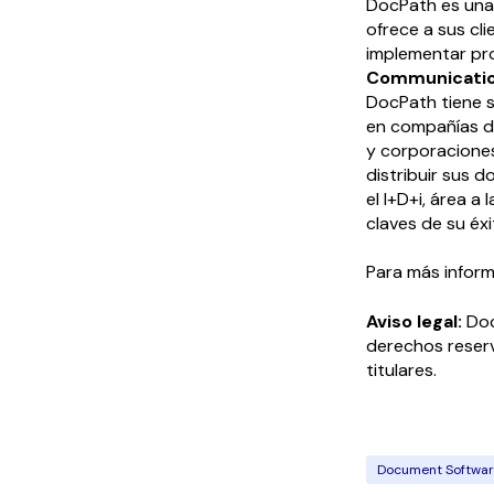
DocPath es una 
ofrece a sus cl
implementar p
Communicatio
DocPath tiene s
en compañías de
y corporaciones 
distribuir sus 
el I+D+i, área a
claves de su éxi
Para más informa
Aviso legal:
Doc
derechos reser
titulares.
Document Softwa