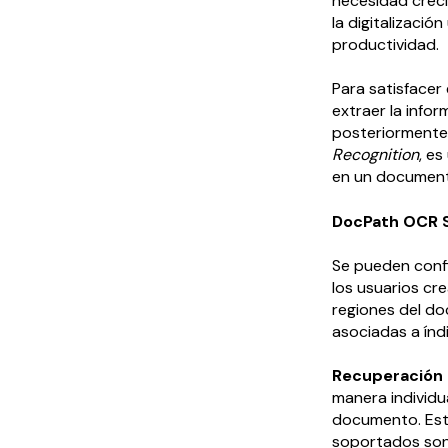
necesidad crec
la digitalizaci
productividad.
Para satisfacer
extraer la info
posteriormente.
Recognition
, e
en un document
DocPath OCR 
Se pueden confi
los usuarios cre
regiones del do
asociadas a índ
Recuperación 
manera individu
documento. Esta
soportados son