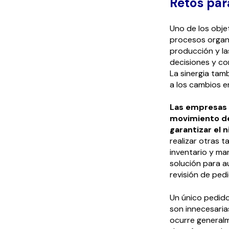
Retos par
Uno de los obje
procesos organiz
producción y las
decisiones y co
La sinergia tam
a los cambios en
Las empresas d
movimiento de 
garantizar el n
realizar otras 
inventario y ma
solución para a
revisión de ped
Un único pedido
son innecesari
ocurre generalm