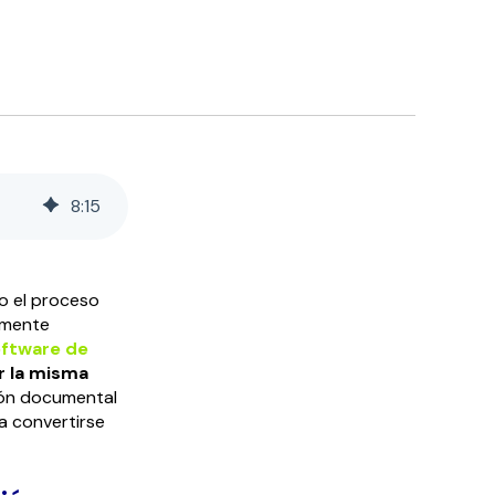
8
:
15
o el proceso
ilmente
ftware de
r la misma
ión documental
a convertirse