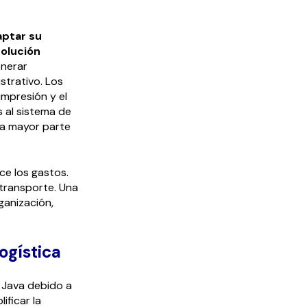
ptar su
solución
enerar
trativo. Los
impresión y el
 al sistema de
la mayor parte
ce los gastos.
 transporte. Una
ganización,
ogística
 Java debido a
ificar la