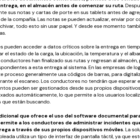
entrega, en el almacén antes de comenzar su ruta
. Desp
ente sus notas y cartas de porte en sus tablets antes de agreg
 de la compañía. Las notas se pueden actualizar, enviar por c
rchivar, todo esto sin usar papel. Y desde ese momento tamb
as.
 pueden acceder a datos críticos sobre la entrega en tiempo 
 el estado de la carga, la ubicación, la temperatura y el alb
 conductores han finalizado sus rutas y regresan al almacén,
spondientes a esta entrega al sistema. En las empresas de log
ste proceso generalmente usa códigos de barras, para digitaliz
ante el escaneo. Los conductores no tendrán que esperar en
ntos pueden ser gestionados desde sus propios dispositivos
xados automáticamente, lo que permite a los usuarios locali
 que están buscando.
dicional que ofrece el uso del software documental para 
permite a los conductores de administrar incidentes qu
rega a través de sus propios dispositivos móviles
. La so
ada utiliza un tipo de interfaz de pantalla táctil, ya que est