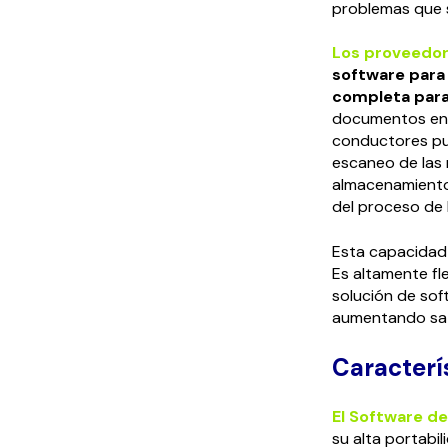
problemas que s
Los proveedor
software para 
completa para
documentos en t
conductores pue
escaneo de las
almacenamiento 
del proceso de 
Esta capacidad 
Es altamente fl
solución de sof
aumentando sati
Caracterí
El Software d
su alta portabil