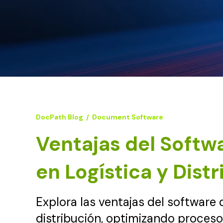
DocPath Blog
/
Document Software
Ventajas del Soft
en Logística y Dist
Explora las ventajas del software
distribución, optimizando proceso