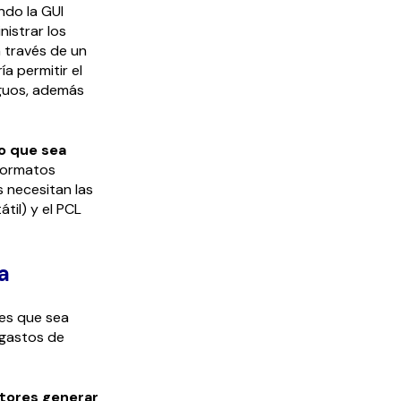
ndo la GUI
nistrar los
 través de un
a permitir el
guos, además
io que sea
 formatos
 necesitan las
til) y el PCL
a
 es que sea
 gastos de
ctores generar