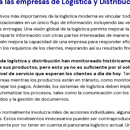
a las empresas de Logística y Distribu
tivos más importantes de la logística moderna es vincular tod
acionales en un único flujo de información, incluyendo las ve
 entregas. Una visión global de la logística permite mejorar l
mpartir información con otras partes interesadas de manera 
bién mejora la capacidad de una empresa para responder efi
 los requisitos de los clientes, mejorando así su resultado fina
e logística y distribución han monitoreado históricame
sus productos, pero esto ya no es suficiente por sí so
ivel de servicio que esperan los clientes a día de hoy
. T
tareas mientras los productos están en tránsito, como monitor
nejar los pagos. Además, los sistemas de logística deben imp
utomatizar los procesos, tales como la comunicación con los c
idos y la gestión de documentos.
 normalmente involucra miles de acciones individuales, alguna
as. Estos movimientos innecesarios pueden ser contraproduc
ente por no tener en cuenta el panorama logístico actual. U