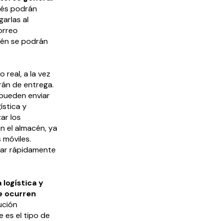
ués podrán
arlas al
orreo
ién se podrán
real, a la vez
arán de entrega.
 pueden enviar
ística y
ar los
 el almacén, ya
 móviles.
zar rápidamente
logística y
e ocurren
lución
e es el tipo de