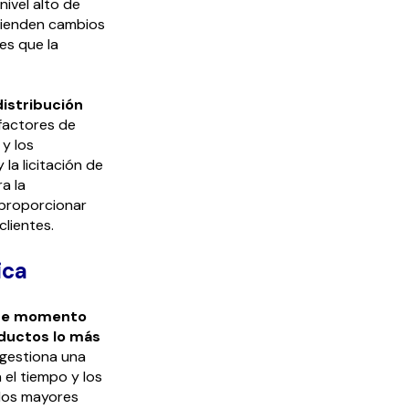
ivel alto de
omienden cambios
es que la
distribución
factores de
 y los
la licitación de
a la
 proporcionar
lientes.
ica
ste momento
oductos lo más
 gestiona una
el tiempo y los
 los mayores