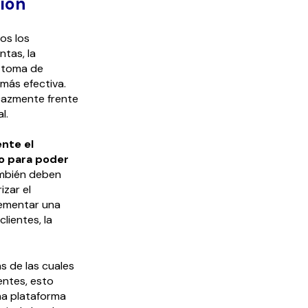
ción
os los
ntas, la
a toma de
más efectiva.
cazmente frente
l.
nte el
lo para poder
ambién deben
izar el
lementar una
lientes, la
s de las cuales
entes, esto
na plataforma