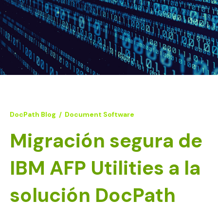
DocPath Blog
/
Document Software
Migración segura de
IBM AFP Utilities a la
solución DocPath