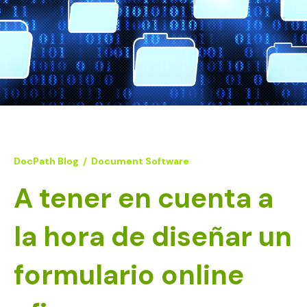
DocPath Blog
/
Document Software
A tener en cuenta a
la hora de diseñar un
formulario online