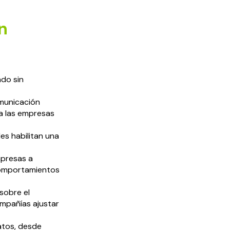
n
ndo sin
omunicación
 a las empresas
les habilitan una
mpresas a
 comportamientos
 sobre el
ompañías ajustar
atos, desde