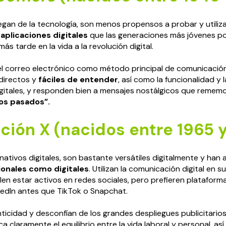
gan de la tecnología, son menos propensos a probar y utiliz
aplicaciones digitales
que las generaciones más jóvenes p
s tarde en la vida a la revolución digital.
 el correo electrónico como método principal de comunicación 
directos y
fáciles de entender
, así como la funcionalidad y l
gitales, y responden bien a mensajes nostálgicos que reme
os pasados”.
ión X (nacidos entre 1965 y
ativos digitales, son bastante versátiles digitalmente y ha
ionales como digitales
. Utilizan la comunicación digital en s
elen estar activos en redes sociales, pero prefieren platafor
edIn antes que TikTok o Snapchat.
nticidad y desconfían de los grandes despliegues publicitarios
 claramente el equilibrio entre la vida laboral y personal, así