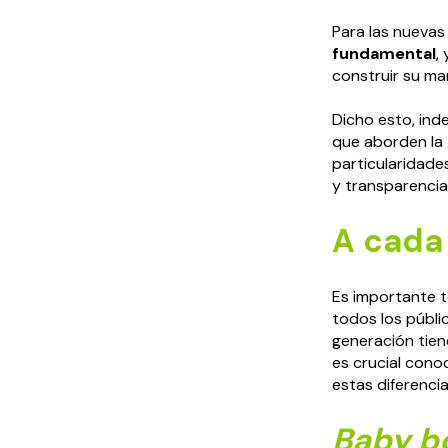
Para las nueva
fundamental
,
construir su ma
Dicho esto, ind
que aborden la
particularidade
y transparencia
A cada
Es importante t
todos los públi
generación tie
es crucial con
estas diferencia
Baby b