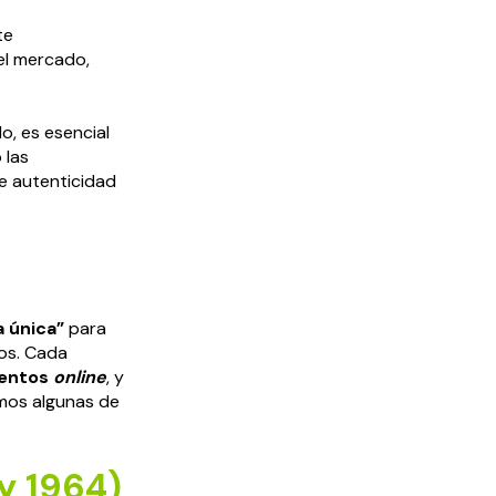
te
el mercado,
, es esencial
 las
e autenticidad
a única”
para
cos. Cada
entos
online
, y
mos algunas de
y 1964)