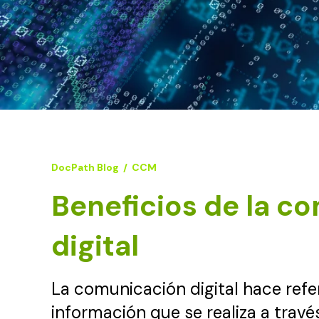
DocPath Blog
/
CCM
Beneficios de la c
digital
La comunicación digital hace refe
información que se realiza a travé