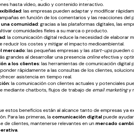
nes hasta vídeo, audio y contenido interactivo.
exibilidad
: las empresas pueden adaptar y modificar rápida
mpañas en función de los comentarios y las reacciones del p
e una comunidad
: gracias a las plataformas digitales, las e
ultivar comunidades fieles a su marca o producto.
dad
: la comunicación digital reduce la necesidad de elaborar ma
e reducir los costes y mitigar el impacto medioambiental.
el mercado
: las pequeñas empresas y las
start-ups
pueden c
s grandes al desarrollar una presencia
online
efectiva y opti
ón a los clientes
: las herramientas de comunicación digital 
onder rápidamente a las consultas de los clientes, solucion
frecer asistencia en tiempo real.
ción
: la comunicación con clientes actuales y potenciales pu
e mediante chatbots, flujos de trabajo de
email marketing
y 
ue estos beneficios están al alcance tanto de empresas ya 
n. Para las primeras, la
comunicación digital
puede ayudarle
se de clientes, mantenerse relevantes en un
mercado cambi
perativa
.