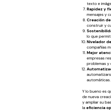
texto e imáge
Rapidez y fl
mensajes y ca
Creación d
construir y c
Sostenibili
lo que permit
Nivelador d
compañías má
Mejor atenci
empresas resp
problemas y o
Automatiza
automatizars
automáticas.
Y lo bueno es q
de nueva creació
y ampliar su ba
la
eficiencia o