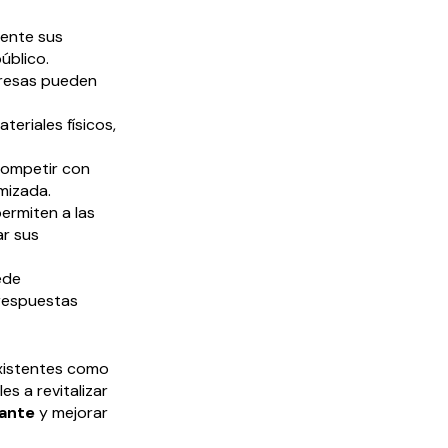
mente sus
úblico.
mpresas pueden
teriales físicos,
ompetir con
mizada.
permiten a las
ar sus
ede
respuestas
existentes como
s a revitalizar
ante
y mejorar