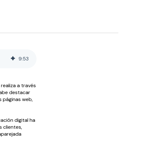
9
:
53
realiza a través
cabe destacar
as páginas web,
ación digital ha
 clientes,
 aparejada