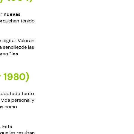
ar
nuevas
orquehan tenido
digital. Valoran
a sencillezde las
moran
"los
 1980)
n adoptado tanto
u vida personal y
mas como
. Esta
 que les resultan