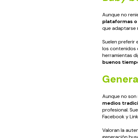
Aunque no renie
plataformas o 
que adaptarse má
Suelen preferir
los contenidos 
herramientas di
buenos tiemp
Generac
Aunque no son n
medios tradic
profesional. Su
Facebook y Link
Valoran la aute
generación busca