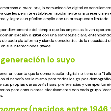
s empresas o
start-ups
, la comunicación digital es sencillamen
 ya que les permite establecer rápidamente una presencia en 
rca y llegar a un público amplio con un presupuesto limitado.
ependientemente del tiempo que las empresas lleven operando
comunicación digital
con una estrategia clara, entendiendo
s de cada plataforma y siendo conscientes de la necesidad d
 en sus interacciones
online
.
 generación lo suyo
ener en cuenta que la comunicación digital no tiene una
“tall
cos ni debería ser la misma para todos los grupos demográfi
ne sus
propias características
, preferencias y
comportami
ocerlos para comunicarse efectivamente con cada grupo. Vea
s:
oomers
(nacidos entre 1946 