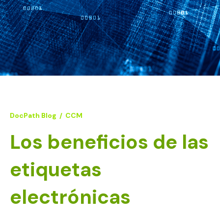
DocPath Blog
/
CCM
Los beneficios de las
etiquetas
electrónicas