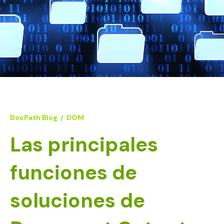
DocPath Blog
/
DOM
Las principales
funciones de
soluciones de