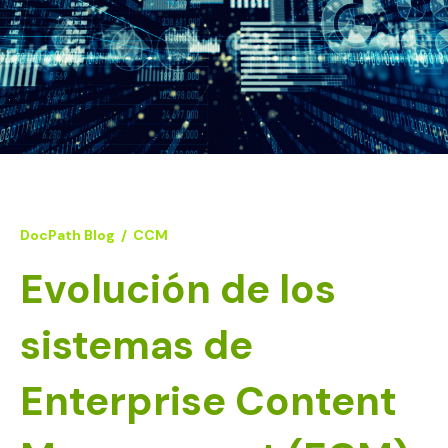
DocPath Blog
/
CCM
Evolución de los
sistemas de
Enterprise Content