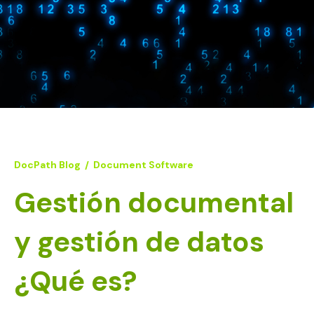
DocPath Blog
/
Document Software
Gestión documental
y gestión de datos
¿Qué es?