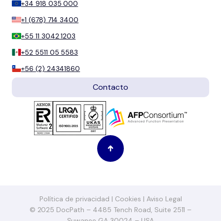
+34 918 035 000
+1 (678) 714 3400
+55 11 3042 1203
+52 5511 05 5583
+56 (2) 24341860
Contacto
Política de privacidad
|
Cookies
|
Aviso Legal
© 2025 DocPath – 4485 Tench Road, Suite 2511 –
Suwanee GA 30024 – USA