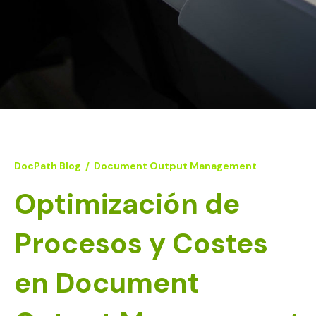
DocPath Blog
/
Document Output Management
Optimización de
Procesos y Costes
en Document