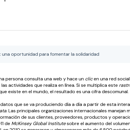
: una oportunidad para fomentar la solidaridad
na persona consulta una web y hace un
clic
en una red socia
las actividades que realiza en línea. Si se multiplica este
rastr
que existe en el mundo, el resultado es una cifra descomunal.
datos que se va produciendo día a día a partir de esta inter
ata
. Las principales organizaciones internacionales manejan m
formación de sus clientes, proveedores, productos y operaci
011 de
McKinsey Global Institute
sobre el aumento del volumen
al, en 2010 se generaron y almacenaron más de 6.500 petaby