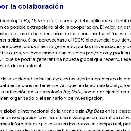
or la colaboración
 tecnología
Big Data
no solo puede y debe aplicarse al ámbito
 es posible extrapolarlo al de la cooperación. El valor, en est
ico, o como lo han denominado los economistas el “nuevo or
er solidario. Si se aprovechase al 100% el potencial que tiene
ara que el conocimiento generado por las universidades y c
entre otros, se complementarían muchos proyectos y podrían l
ir, que se podría generar una riqueza global que repercutiese
scala internacional.
 de la sociedad se hallan expuestas a este incremento de co
oalimenta constantemente. Aunque, en la actualidad algunos
la utilización de la tecnología
Big Data
, como por ejemplo podr
men organizado o el sanitario y de investigación.
n global e internacional de la tecnología
Big Data
en los paíse
una investigación criminal o una investigación científica relev
rmas informáticas que cruzasen los datos en tiempo real, pa
as fuerzas del Estado y/o de los científicos avanzasen en la 