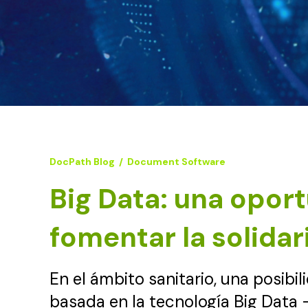
DocPath Blog
/
Document Software
Big Data: una opor
fomentar la solida
En el ámbito sanitario, una posibi
basada en la tecnología Big Data