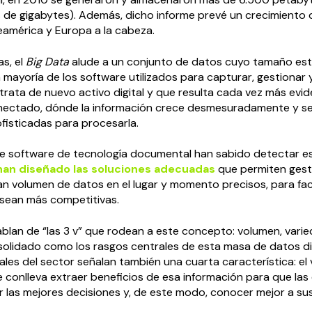
s de gigabytes). Además, dicho informe prevé un crecimiento
eamérica y Europa a la cabeza.
as, el
Big Data
alude a un conjunto de datos cuyo tamaño está
 mayoría de los software utilizados para capturar, gestionar 
 trata de nuevo activo digital y que resulta cada vez más evi
ectado, dónde la información crece desmesuradamente y se
fisticadas para procesarla.
e software de tecnología documental han sabido detectar e
han diseñado las soluciones adecuadas
que permiten gest
ran volumen de datos en el lugar y momento precisos, para faci
 sean más competitivas.
blan de “las 3 v” que rodean a este concepto: volumen, varie
olidado como los rasgos centrales de esta masa de datos dig
les del sector señalan también una cuarta característica: el v
 conlleva extraer beneficios de esa información para que la
las mejores decisiones y, de este modo, conocer mejor a sus 