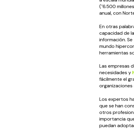
(˜6.500 millone
anual, con Nort
En otras palabr
capacidad de la
información. Se
mundo hipercon
herramientas so
Las empresas d
necesidades y
fácilmente el g
organizaciones
Los expertos ha
que se han cons
otros profesiona
importancia que
puedan adoptar 