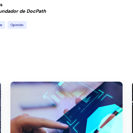
es
fundador de
Doc
Path
re
Opinión