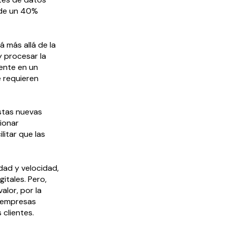
 de un 40%
 más allá de la
y procesar la
dente en un
 requieren
stas nuevas
ionar
litar que las
dad y velocidad,
itales. Pero,
alor, por la
s empresas
clientes.