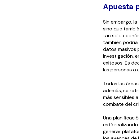
Apuesta p
Sin embargo, la
sino que también
tan solo económ
también podría s
datos masivos p
investigación, 
exitosos. Es dec
las personas a e
Todas las áreas
además, se retr
más sensibles a 
combate del cri
Una planificació
esté realizando 
generar platafo
los avances de l