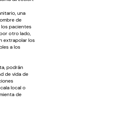
nitario, una
 nombre de
e los pacientes
 por otro lado,
an extrapolar los
bles a los
ata, podrán
ad de vida de
ciones
cala local o
amienta de