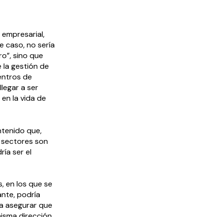
 empresarial,
e caso, no sería
o”, sino que
 la gestión de
entros de
legar a ser
 en la vida de
ntenido que,
 sectores son
ía ser el
s, en los que se
ante, podría
ra asegurar que
misma dirección.