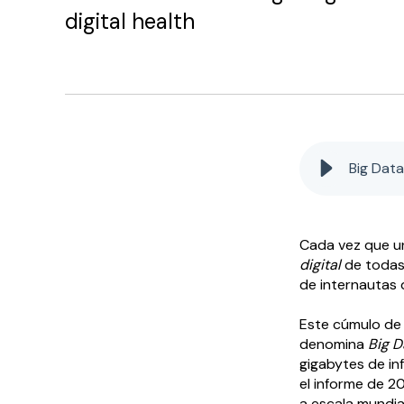
digital health
Big Data
Cada vez que u
digital
de todas 
de internautas 
Este cúmulo de 
denomina
Big D
gigabytes de in
el informe de 2
a escala mundi