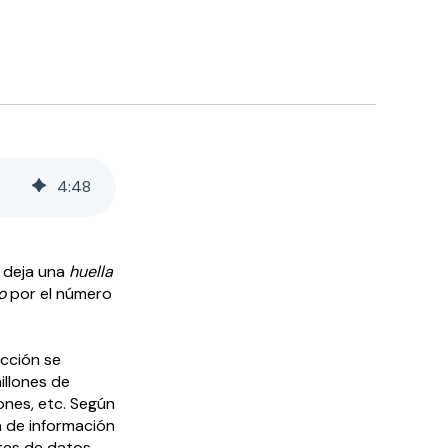
4
:
48
l deja una
huella
o
por el número
acción se
illones de
ones, etc. Según
 de información
tes de datos