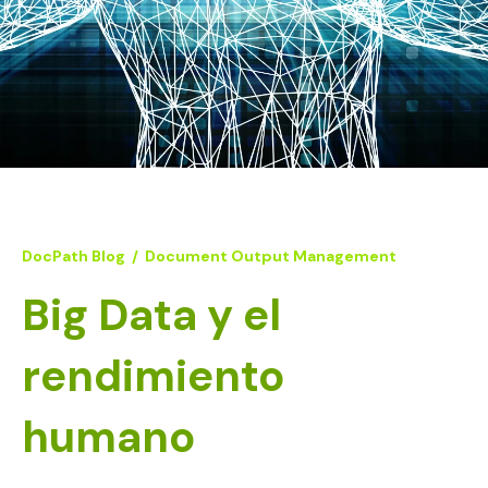
DocPath Blog
/
Document Output Management
Big Data y el
rendimiento
humano