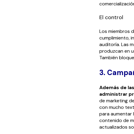
comercializació
El control
Los miembros de
cumplimiento, in
auditoría. Las 
produzcan en un
También bloquea
3. Campa
Además de las
administrar p
de marketing de
con mucho text
para aumentar 
contenido de ma
actualizados so