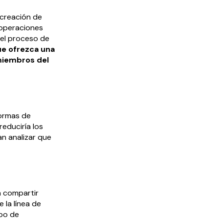
 creación de
 operaciones
el proceso de
ue ofrezca una
 miembros del
formas de
educiría los
an analizar que
a compartir
 la línea de
mpo de