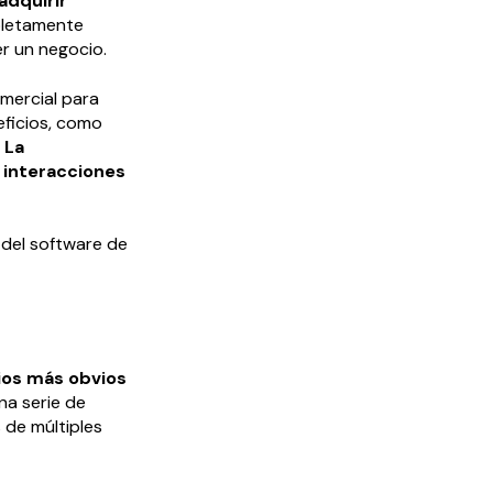
adquirir
pletamente
r un negocio.
mercial para
eficios, como
.
La
 interacciones
o del software de
cios más obvios
una serie de
 de múltiples