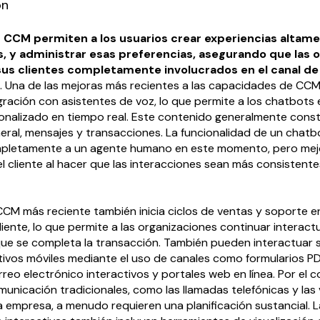
ón
s CCM permiten a los usuarios crear experiencias altam
, y administrar esas preferencias, asegurando que las 
us clientes completamente involucrados en el canal d
. Una de las mejoras más recientes a las capacidades de CCM
gración con asistentes de voz, lo que permite a los chatbots
onalizado en tiempo real. Este contenido generalmente cons
eral, mensajes y transacciones. La funcionalidad de un chat
pletamente a un agente humano en este momento, pero mejo
l cliente al hacer que las interacciones sean más consistentes
CCM más reciente también inicia ciclos de ventas y soporte e
cliente, lo que permite a las organizaciones continuar interac
que se completa la transacción. También pueden interactuar 
tivos móviles mediante el uso de canales como formularios PDF
eo electrónico interactivos y portales web en línea. Por el co
nicación tradicionales, como las llamadas telefónicas y las vi
la empresa, a menudo requieren una planificación sustancial. 