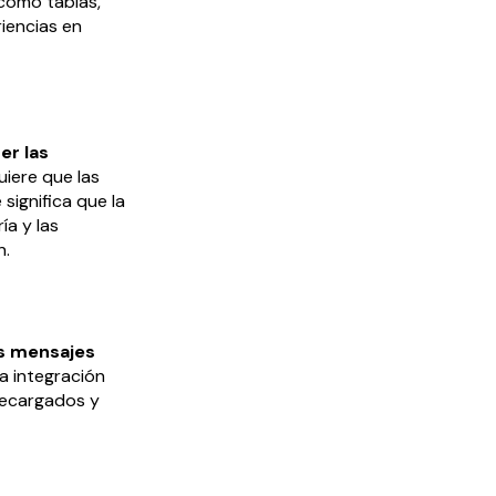
 como tablas,
riencias en
er las
uiere que las
significa que la
ía y las
n.
os mensajes
a integración
recargados y