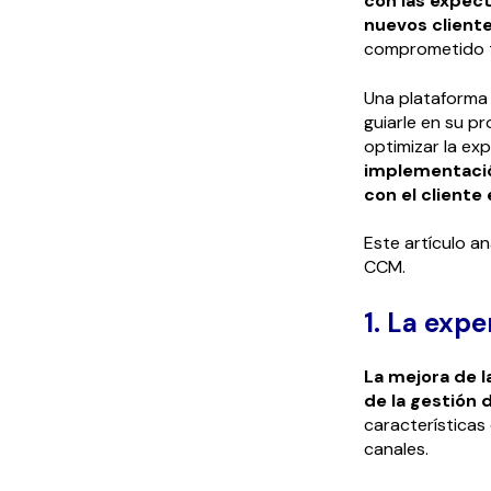
con las expect
nuevos client
comprometido ta
Una plataforma 
guiarle en su p
optimizar la ex
implementación
con el cliente
Este artículo an
CCM.
1. La exp
La mejora de l
de la gestión 
características
canales.