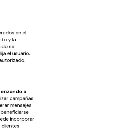
crados en el
nto y la
nido se
ja el usuario.
autorizado.
menzando a
alizar campañas
nerar mensajes
beneficiarse
uede incorporar
 clientes