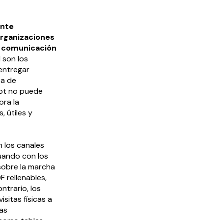
ente
organizaciones
e comunicación
 son los
 entregar
ta de
bot no puede
ra la
, útiles y
n los canales
tuando con los
sobre la marcha
 rellenables,
ntrario, los
sitas físicas a
Las