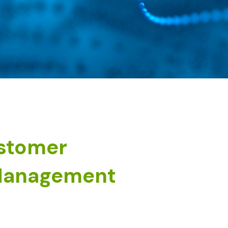
ustomer
Management