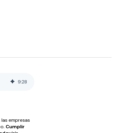
9
:
28
, las empresas
co.
Cumplir